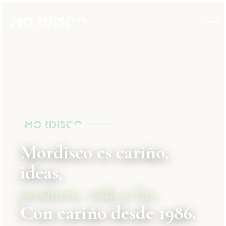
Mordisco es cariño,
ideas,
producto, vida y luz.
Con cariño desde 1986.