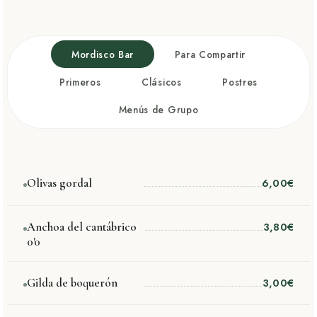
Cada plato, una historia. Cada ingrediente, una elección.
Mordisco Bar
Para Compartir
Primeros
Clásicos
Postres
Menús de Grupo
Olivas gordal
6,00€
Anchoa del cantábrico
3,80€
0'0
Gilda de boquerón
3,00€