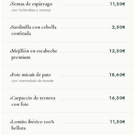
Yemas de espárrago
11,50€
con holandesa y naranja
Sardinilla con cebolla
2,50€
confitada
Mejillón en escabeche
12,50€
premium
Foie micuit de pato
18,60€
con mermelada de tomate
Carpaccio de ternera
16,50€
con foie
Lomito ibérico 100%
11,50€